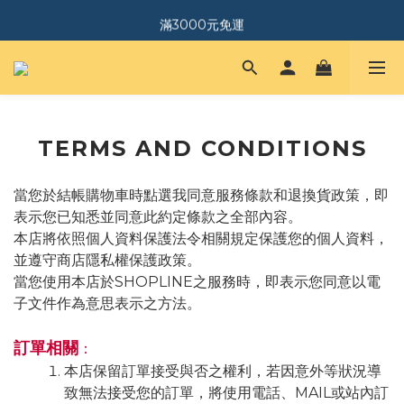
｜加入會員．送$150購物金｜
滿3000元免運
｜加入會員．送$150購物金｜
TERMS AND CONDITIONS
當您於結帳購物車時點選我同意服務條款和退換貨政策，即
表示您已知悉並同意此約定條款之全部內容。
本店將依照個人資料保護法令相關規定保護您的個人資料，
並遵守商店隱私權保護政策。
當您使用本店於SHOPLINE之服務時，即表示您同意以電
子文件作為意思表示之方法。
訂單相關
：
本店保留訂單接受與否之權利，若因意外等狀況導
致無法接受您的訂單，將使用電話、MAIL或站內訂