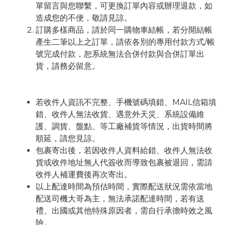
單留言與您聯繫，可更換訂單內容或辦理退款，如
造成您的不便，敬請見諒。
訂購多樣商品，請於同一購物車結帳，若分開結帳
產生二筆以上之訂單，請依各別的專用付款方式/帳
號完成付款，恕系統無法合併付款與合併訂單出
貨，請務必留意。
若收件人資訊不完整、手機號碼填錯、MAIL信箱填
錯、收件人無法收貨、遇意外天災、系統設備維
護、調貨、盤點、等工廠補貨等情況，出貨時間將
順延，請您見諒。
包裹寄出後，若因收件人資料給錯、收件人無法收
貨或收件地址無人代簽收而導致包裹被退回，需請
收件人補運費後再次寄出。
以上配達時間為預估時間，實際配送狀況需依當地
配送司機大哥為主，無法承諾配達時間，若有送
禮、出國或其他特殊原因者，需自行承擔時效之風
險。