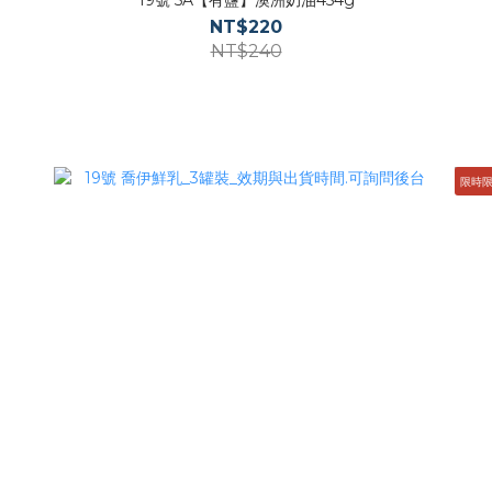
19號 5A【有鹽】澳洲奶油454g
NT$220
NT$240
限時