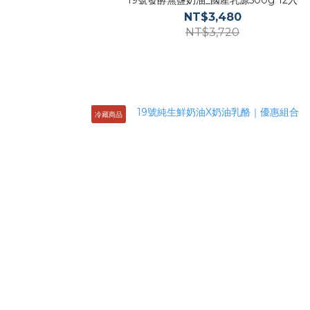
19號發酵無鹽奶油_國產乳源500g*12入
NT$3,480
NT$3,720
冷藏商品