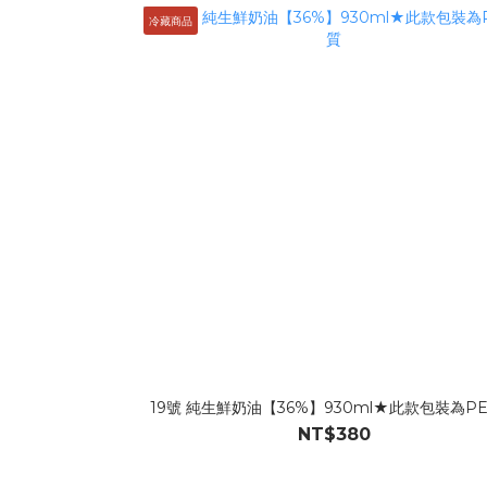
冷藏商品
19號 純生鮮奶油【36%】930ml★此款包裝為P
NT$380