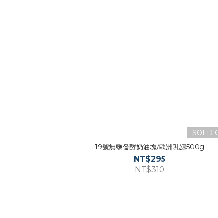
SOLD 
19號無鹽發酵奶油塊/歐洲乳源500g
NT$295
NT$310