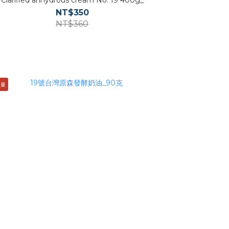
Clarified anhydrous cream No. 19 400g_
NT$350
NT$360
限量