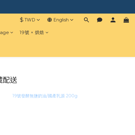
$
TWD
English
age
19號 × 烘焙
藏配送