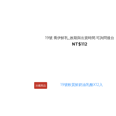
19號 喬伊鮮乳_效期與出貨時間.可詢問後台
NT$112
冷藏商品