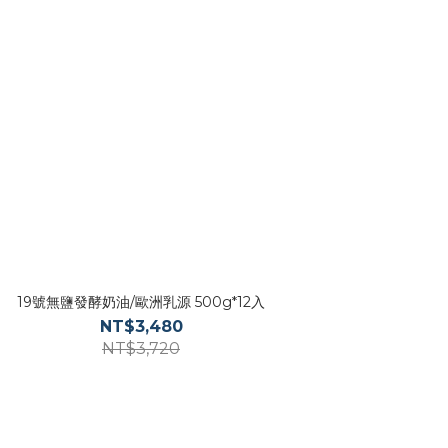
19號無鹽發酵奶油/歐洲乳源 500g*12入
NT$3,480
NT$3,720