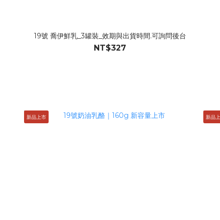
19號 喬伊鮮乳_3罐裝_效期與出貨時間.可詢問後台
NT$327
新品上市
新品