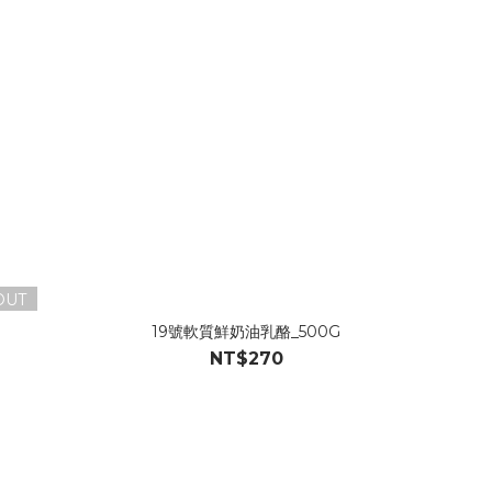
OUT
19號軟質鮮奶油乳酪_500G
NT$270