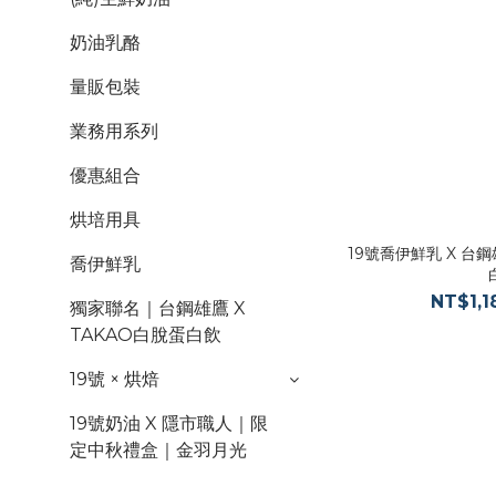
奶油乳酪
量販包裝
業務用系列
優惠組合
烘培用具
19號喬伊鮮乳 X 台
喬伊鮮乳
NT$1,1
獨家聯名｜台鋼雄鷹 X
TAKAO白脫蛋白飲
19號 × 烘焙
19號奶油 X 隱市職人｜限
定中秋禮盒｜金羽月光