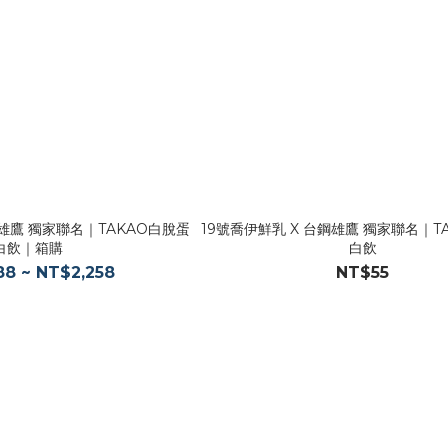
鋼雄鷹 獨家聯名｜TAKAO白脫蛋
19號喬伊鮮乳 X 台鋼雄鷹 獨家聯名｜T
白飲｜箱購
白飲
88 ~ NT$2,258
NT$55