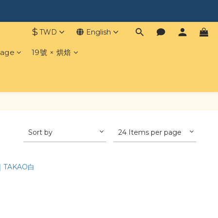
$
TWD
English
age
19號 × 烘焙
Sort by
24 Items per page