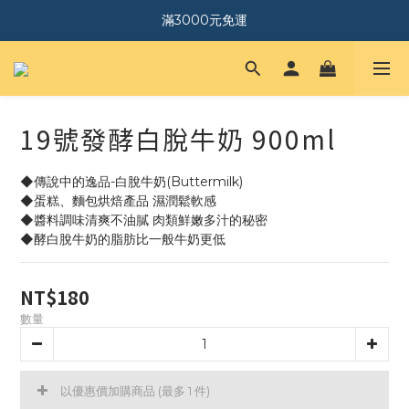
｜加入會員．送$150購物金｜
滿3000元免運
｜加入會員．送$150購物金｜
19號發酵白脫牛奶 900ml
◆傳說中的逸品-白脫牛奶(Buttermilk) 
◆蛋糕、麵包烘焙產品 濕潤鬆軟感 
◆醬料調味清爽不油膩 肉類鮮嫩多汁的秘密
◆酵白脫牛奶的脂肪比一般牛奶更低
NT$180
數量
以優惠價加購商品
(最多 1 件)