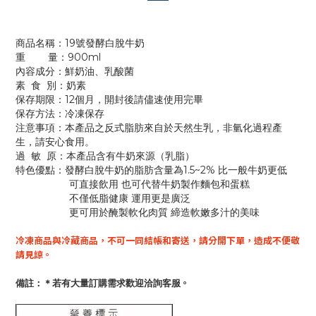
商品名稱：19號發酵白脫牛奶
重 量：900ml
內容成分：鮮奶油、乳酸菌
素 食 別：奶素
保存期限：12個月，開封後請儘速使用完畢
保存方法：冷凍保存
注意事項：本產品之反式脂肪來自於天然生乳，非氫化過程產
生，請安心食用。
過 敏 原：本產品含有牛奶來源（乳脂）
特色優點：發酵白脫牛奶的脂肪含量為1.5~2% 比一般牛奶更低
可直接飲用 也可代替牛奶製作麵包和蛋糕
不僅低脂健康 運用更是廣泛
更可用於醃製軟化肉質 締造軟嫩多汁的美味
冷凍商品
與冷藏商品
，
不可一同結帳和寄送，請分開下單，造成不便敬
請見諒。
備註：
＊若有大量訂購需求歡迎洽詢客服
。