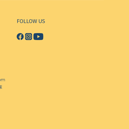
FOLLOW US
com
策