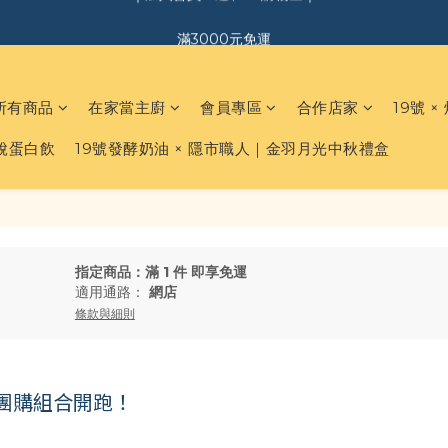
｜加入會員．送$150購物金｜
滿3000元免運
｜加入會員．送$150購物金｜
所有商品
在家當主廚
會員專區
合作店家
19號 ×
白脫蛋白飲
19號發酵奶油 × 隱市職人｜金羽月光中秋禮盒
指定商品：滿 1 件 即享免運
適用通路：
網店
條款與細則
k🧈團購組合開跑！