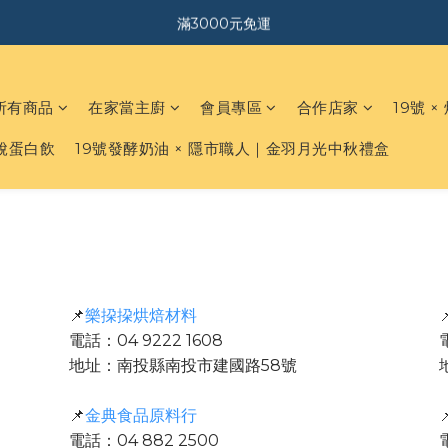
｜加入會員．送$150購物金｜
滿3000元免運
｜加入會員．送$150購物金｜
所有商品
在家當主廚
會員專區
合作店家
19號 ×
白脫蛋白飲
19號發酵奶油 × 隱市職人｜金羽月光中秋禮盒
📌
樂挅挅烘焙材料

電話：04 9222 1608
地址：南投縣南投市建國路58號
📌
金典食品原料行

電話：04 882 2500