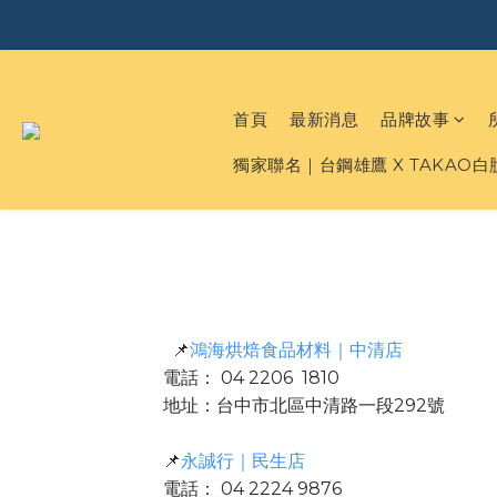
首頁
最新消息
品牌故事
獨家聯名｜台鋼雄鷹 X TAKAO
📌
鴻海烘焙食品材料｜中清店
電話： 04 2206 1810
地址：台中市北區中清路一段292號
📌
永誠行｜民生店
電話： 04 2224 9876