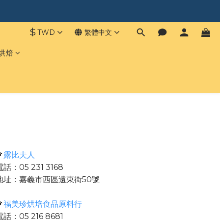
$
TWD
繁體中文
 烘焙

露比夫人
電話：05 231 3168
地址：嘉義市西區遠東街50號

福美珍烘培食品原料行
電話：05 216 8681