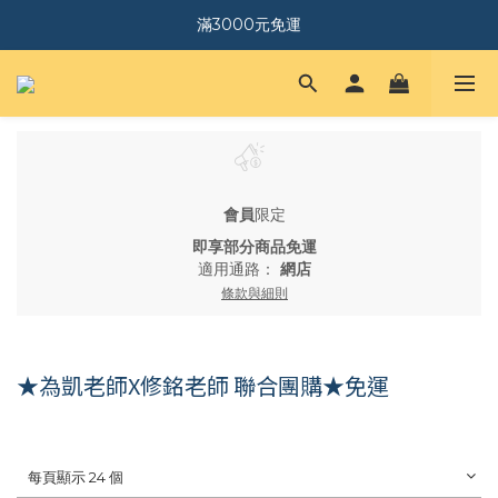
｜加入會員．送$150購物金｜
滿3000元免運
｜加入會員．送$150購物金｜
會員
限定
即享部分商品免運
適用通路：
網店
條款與細則
★為凱老師X修銘老師 聯合團購★免運
每頁顯示 24 個